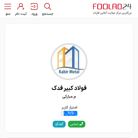
جستجو
ورود
ثبت نام
منو
فولاد کبیر فدک
م.مبارکی
امتیاز کاربر:
81%
گفتگو
تماس