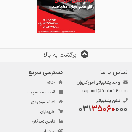
برگشت به بالا
تماس با ما
دسترسی سریع
واحد پشتیبانی امور کاربران:
خانه
support@foolad24.com
قیمت محصولات
تلفن پشتیبانی:
اعلام موجودی
031
35060
000
خریداران
تأمین‌کنندگان
خدمات