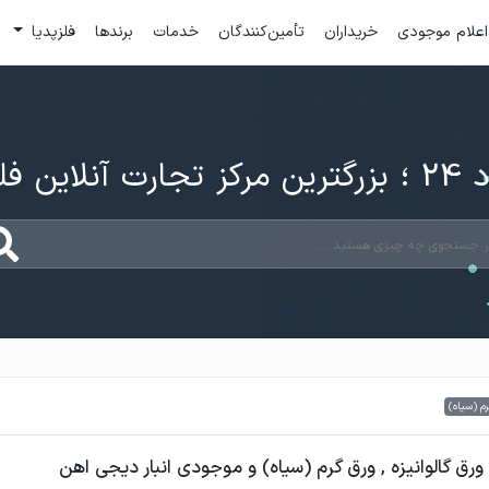
اعلام موجودی
خریداران
تأمین‌کنندگان
خدمات
برندها
فلزپدیا
ارت آنلاین فلزات
م (سیاه)
رق گالوانیزه , ورق گرم (سیاه) و موجودی انبار دیجی اهن