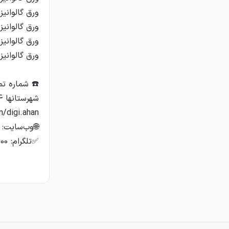
✅تلگرام: https://t.me/Digiahan184936,55057800