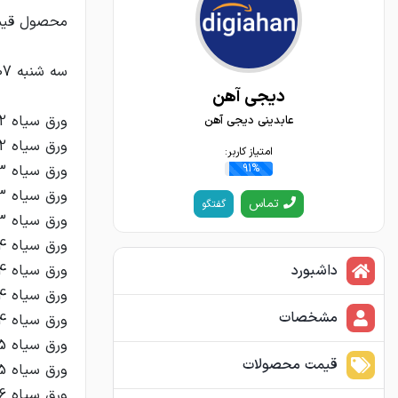
دیجی آهن
عابدینی دیجی آهن
امتیاز کاربر:
91%
تماس
گفتگو
داشبورد
مشخصات
قیمت محصولات