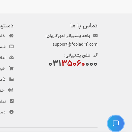
تماس با ما
دسترس
واحد پشتیبانی امور کاربران:
خان
support@foolad24.com
قیم
تلفن پشتیبانی:
اعل
031
35060
000
خری
تأمی
خد
تماس
دربا