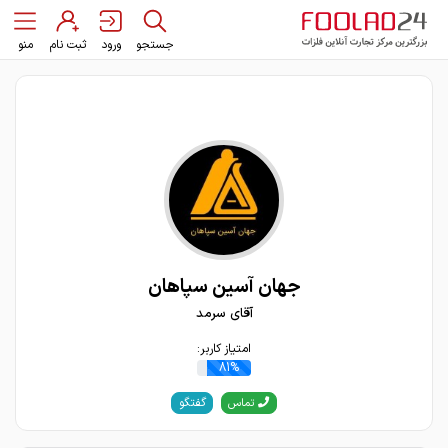
جستجو
ورود
ثبت نام
منو
جهان آسین سپاهان
آقای سرمد
امتیاز کاربر:
81%
گفتگو
تماس