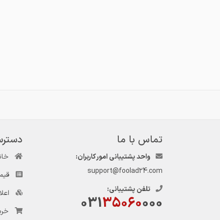
تماس با ما
دسترس
واحد پشتیبانی امور کاربران:
خان
support@foolad24.com
قیم
تلفن پشتیبانی:
اعل
031
35060
000
خری