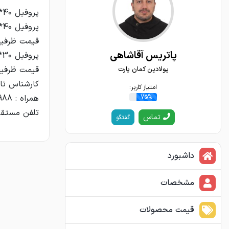
پاتریس آقاشاهی
پولادین کمان پارت
امتیاز کاربر:
75%
تلفن مستقیم : 45280210 /
تماس
گفتگو
داشبورد
مشخصات
قیمت محصولات