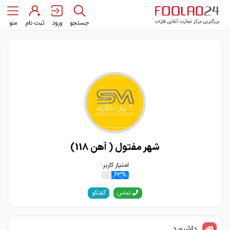
جستجو
ورود
ثبت نام
منو
شهر مفتول ( آهن 118)
امتیاز کاربر:
63%
گفتگو
تماس
داشبورد