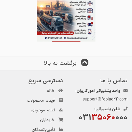
برگشت به بالا
تماس با ما
دسترسی سریع
واحد پشتیبانی امور کاربران:
خانه
support@foolad24.com
قیمت محصولات
تلفن پشتیبانی:
اعلام موجودی
031
35060
000
خریداران
تأمین‌کنندگان