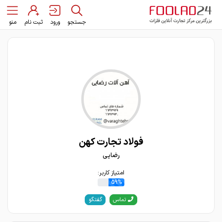
جستجو
ورود
ثبت نام
منو
فولاد تجارت کهن
رضایی
امتیاز کاربر:
59%
گفتگو
تماس