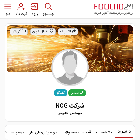
جستجو
ورود
ثبت نام
منو
اشتراک
دنبال کردن
گزارش
گفتگو
تماس
شرکت NCG
مهندس نعیمی
داشبورد
مشخصات
قیمت محصولات
موجودی‌های بار
درخواست‌های 