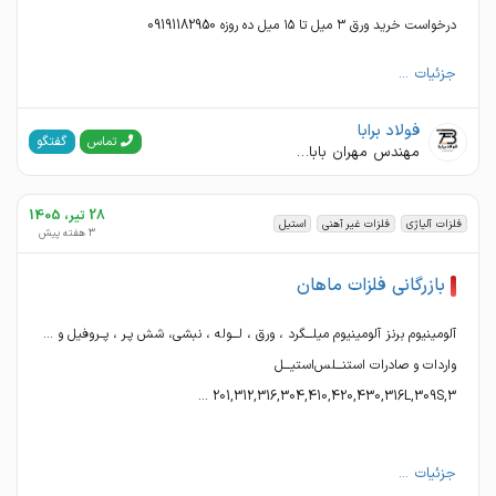
درخواست خرید ورق ۳ میل تا ۱۵ میل ده روزه 09191182950
جزئیات ...
فولاد برابا
گفتگو
تماس
مهندس مهران باباجانی
28 تیر، 1405
فلزات آلیاژی
فلزات غیر آهنی
استیل
3 هفته پیش
بازرگانی فلزات ماهان
آلومینیوم برنز آلومینیوم میلـــگرد ، ورق ، لـــوله ، نبشی، شش پـر ، پــروفیل و ...
واردات و صادرات استنـــلس‌استیـــل
201,312,316,304,410,420,430,316L,309S,3 ...
جزئیات ...