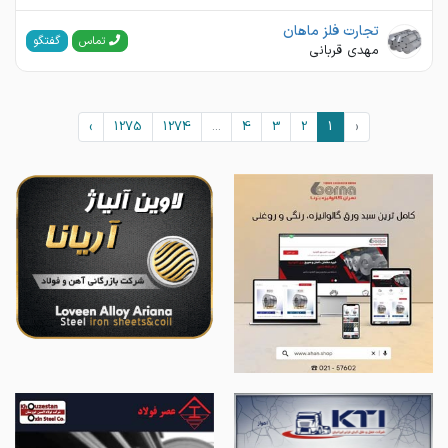
تجارت فلز ماهان
گفتگو
تماس
مهدی قربانی
›
1275
1274
...
4
3
2
1
‹