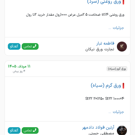
ورق روغنی (سرد)
ورق روغنی st14 ضخامت 2.5میل عرض 1000رول مقدار خرید 2تا رول
جزئیات ...
فاطمه تبار
گفتگو
تماس
تجارت ورق نیکان
11 مرداد، 1405
ورق گرم (سیاه)
4 روز پیش
ورق گرم (سیاه)
4×1000 St22 2×1250 St22
جزئیات ...
آرتین فولاد دادمهر
گفتگو
تماس
مصطفی حسنی