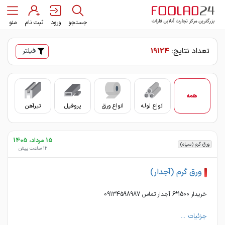
جستجو
ورود
ثبت نام
منو
تعداد نتایج:
19124
فیلتر
همه
انواع لوله
انواع ورق
پروفیل
تیرآهن
سای
15 مرداد، 1405
ورق گرم (سیاه)
12 ساعت پیش
ورق گرم (آجدار)
خریدار 1500*6 آجدار تماس 09134598987
جزئیات ...