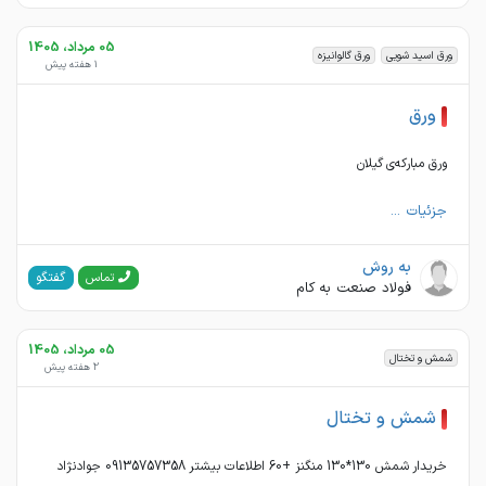
05 مرداد، 1405
ورق اسید شویی
ورق گالوانیزه
1 هفته پیش
ورق
ورق مبارکه‌ی گیلان‌
جزئیات ...
به روش
گفتگو
تماس
فولاد صنعت به کام
05 مرداد، 1405
شمش و تختال
2 هفته پیش
شمش و تختال
خریدار شمش 130*130 منگنز +60 اطلاعات بیشتر 09135757358 جوادنژاد