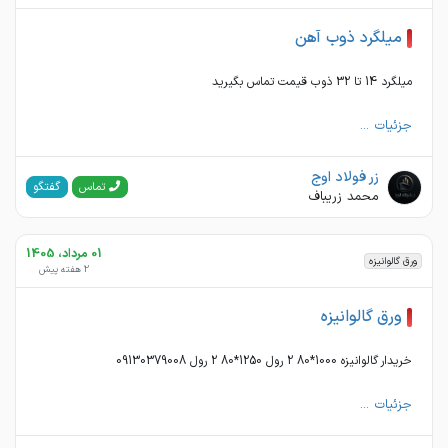
میلگرد ذوب آهن
میلگرد 14 تا 32 ذوب قیمت تماس بگیرید
جزئیات ...
زر فولاد اوج
گفتگو
تماس
محمد زريباف
01 مرداد، 1405
ورق گالوانیزه
2 هفته پیش
ورق گالوانیزه
خریدار گالوانیزه 1000*80 2 رول 1250*80 2 رول 09130379008
جزئیات ...